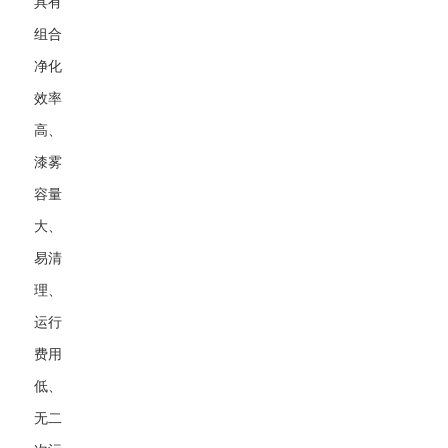
具有
组合
净化
效率
高、
漆雾
容量
大、
易清
理、
运行
费用
低、
无二