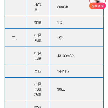
耗气
20m³/h
量
数量
1套
排风
三、
1套
系统
排风
43109m3/h
风量
全压
1441Pa
排风
风机
30kw
功率
空载