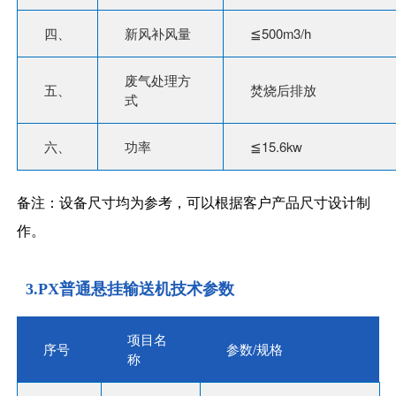
四、
新风补风量
≦500m3/h
废气处理方
五、
焚烧后排放
式
六、
功率
≦15.6kw
备注：设备尺寸均为参考，可以根据客户产品尺寸设计制
作。
3.PX普通悬挂输送机技术参数
项目名
序号
参数/规格
称