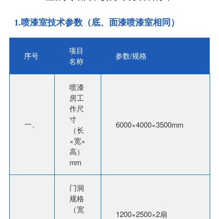
1.喷漆室技术参数（底、面漆喷漆室相同）
项目
序号
参数/规格
名称
喷漆
房工
作尺
寸
一、
6000×4000×3500mm
（长
×宽×
高）
mm
门洞
规格
（宽
1200×2500×2扇