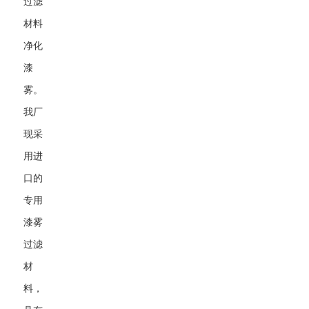
过滤
材料
净化
漆
雾。
我厂
现采
用进
口的
专用
漆雾
过滤
材
料，