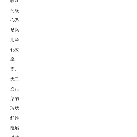
喷漆
的核
心乃
是采
用净
化效
率
高、
无二
次污
染的
玻璃
纤维
阻燃