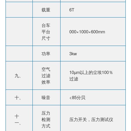
载重
6T
台车
平台
000×1000×600mm
尺寸
功率
3kw
空气
10µm以上的尘埃100％
九、
过滤
过滤
效率
十、
噪音
<85分贝
压力
十
检测
压力开关，压力测试仪
一、
方式