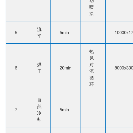
动
喷
涂
流
5
5min
10000x1
平
热
风
烘
对
6
20min
8000x33
干
流
循
环
自
然
7
5min
冷
却