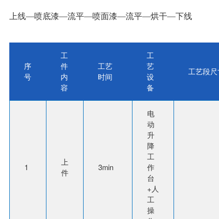
上线—喷底漆—流平—喷面漆—流平—烘干—下线
工
工
序
件
工艺
艺
工艺段尺
号
内
时间
设
容
备
电
动
升
降
工
上
1
3min
作
件
台
+人
工
操