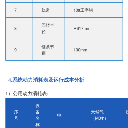
7
轨道
10#工字钢
回转半
8
R617mm
径
链条节
9
100mm
距
4.系统动力消耗表及运行成本分析
1）公用动力消耗表:
设
序
备
天然气
电
号
名
（M3/h）
称