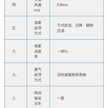
四、
风速
0.5m/s
m/s
漆雾
干式折流、沉降、吸附
五、
处理
过滤
方式
漆雾
六、
去除
＞95%
率
废气
七、
处理
活性碳吸附苯系物
方式
电动
八、
输送
一套
台车