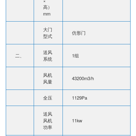
×
高）
mm
大门
仿形门
型式
送风
二、
1组
系统
风机
43200m3/h
风量
全压
1129Pa
送风
风机
11kw
功率