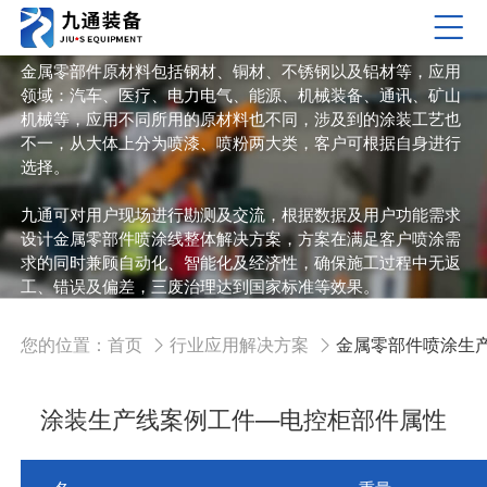
金属零部件喷涂生产线解决方案
金属零部件原材料包括钢材、铜材、不锈钢以及铝材等，应用
领域：汽车、医疗、电力电气、能源、机械装备、通讯、矿山
机械等，应用不同所用的原材料也不同，涉及到的涂装工艺也
不一，从大体上分为喷漆、喷粉两大类，客户可根据自身进行
选择。
九通可对用户现场进行勘测及交流，根据数据及用户功能需求
设计金属零部件喷涂线整体解决方案，方案在满足客户喷涂需
求的同时兼顾自动化、智能化及经济性，确保施工过程中无返
工、错误及偏差，三废治理达到国家标准等效果。
免费热线：400-901-8969 微信手机号：17316910092
您的位置：
首页
行业应用解决方案
金属零部件喷涂生
涂装生产线案例工件—电控柜部件属性