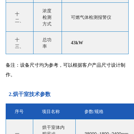
浓度
十
检测
可燃气体检测报警仪
二、
方式
十
总功
43kW
三、
率
备注：设备尺寸均为参考，可以根据客户产品尺寸设计制
作。
2.烘干室技术参数
序号
项目名称
参数/规格
烘干室体内
一、
腔尺寸
38000×1800×2400mm