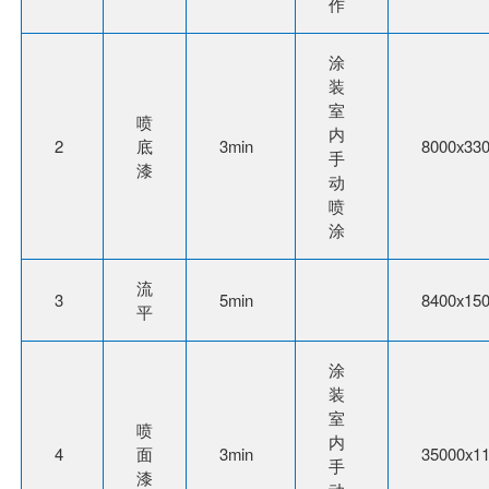
作
涂
装
室
喷
内
2
底
3min
8000x33
手
漆
动
喷
涂
流
3
5min
8400x15
平
涂
装
室
喷
内
4
面
3min
35000x1
手
漆