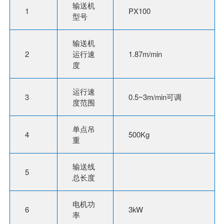
输送机
1
PX100
型号
输送机
2
运行速
1.87m/min
度
运行速
3
0.5~3m/min可调
度范围
单点吊
4
500Kg
重
输送线
5
总长度
电机功
6
3kW
率