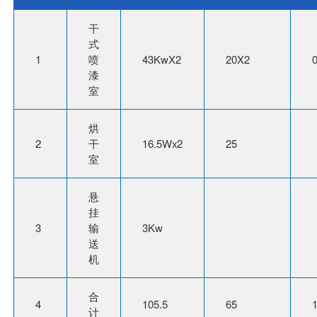
干
式
1
喷
43KwX2
20X2
漆
室
烘
2
干
16.5Wx2
25
室
悬
挂
3
输
3Kw
送
机
合
4
105.5
65
1
计