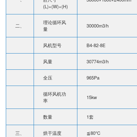
(L)×(W)×(H)
理论循环风
二、
30000m3/h
量
风机型号
B4-82-8E
风量
30774m3/h
全压
965Pa
循环风机功
15kw
率
数量
1套
三、
烘干温度
≦80℃