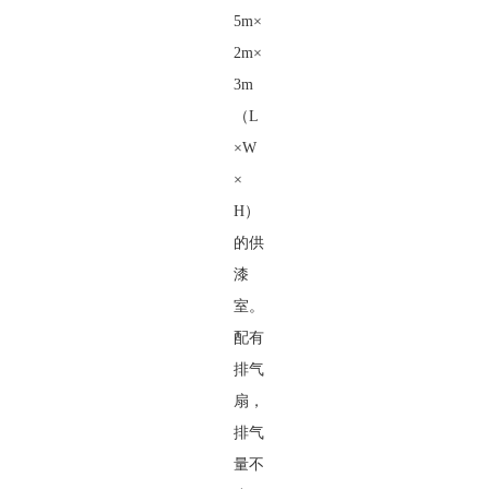
5m×
2m×
3m
（L
×W
×
H）
的供
漆
室。
配有
排气
扇，
排气
量不