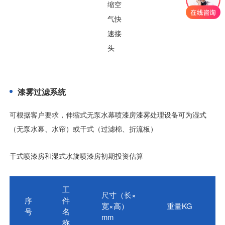
缩空
气快
速接
头
漆雾过滤系统
可根据客户要求，伸缩式无泵水幕喷漆房漆雾处理设备可为湿式
（无泵水幕、水帘）或干式（过滤棉、折流板）
干式喷漆房和湿式水旋喷漆房初期投资估算
工
尺寸（长×
序
件
宽×高）
重量KG
号
名
mm
称