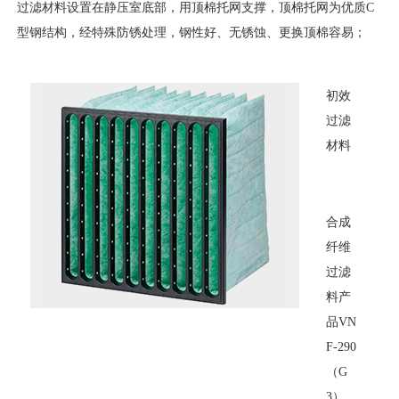
过滤材料设置在静压室底部，用顶棉托网支撑，顶棉托网为优质C
型钢结构，经特殊防锈处理，钢性好、无锈蚀、更换顶棉容易；
初效
过滤
材料
合成
纤维
过滤
料产
品VN
F-290
（G
3），