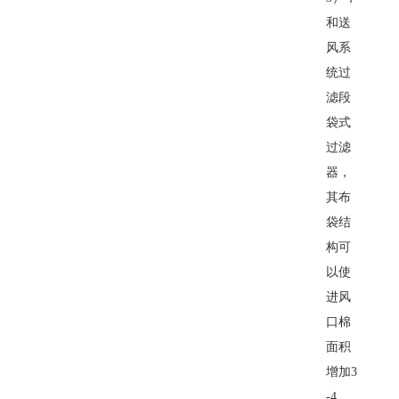
和送
风系
统过
滤段
袋式
过滤
器，
其布
袋结
构可
以使
进风
口棉
面积
增加3
-4