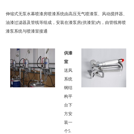
伸缩式无泵水幕喷漆房
喷漆系统由高压无气喷漆泵、风动搅拌器、
油漆过滤器及管线等组成，安装在漆泵房(供漆室)内，由管线将喷
漆泵系统与喷漆室接通
供漆
室
送风
系统
纲结
构平
台下
方安
装一
个5.