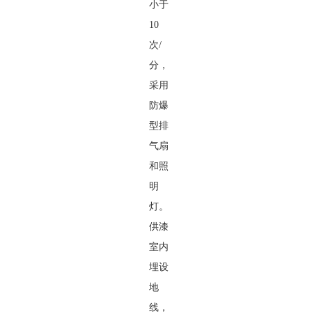
小于
10
次/
分，
采用
防爆
型排
气扇
和照
明
灯。
供漆
室内
埋设
地
线，