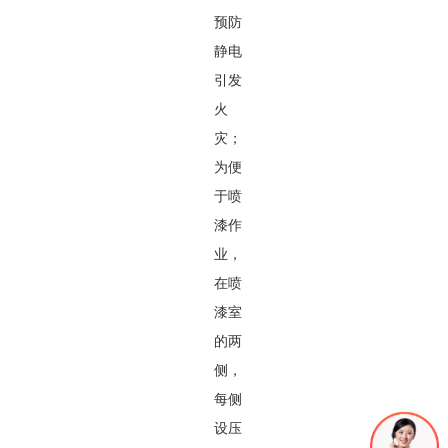
预防
静电
引发
火
灾；
为便
于喷
漆作
业，
在喷
漆室
的两
侧，
每侧
设压