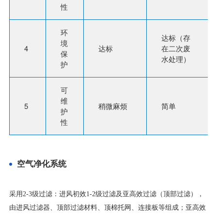
性
环
达标（存
境
4
达标
在二次废
保
水处理）
护
可
维
5
稍微麻烦
简单
护
性
空气净化系统
采用2
-3
级过滤：进风初效1
-2
级过滤及亚高效过滤（顶部过滤），
由进风过滤器、顶部过滤材料、顶棉托网、连接板等组成；亚高效