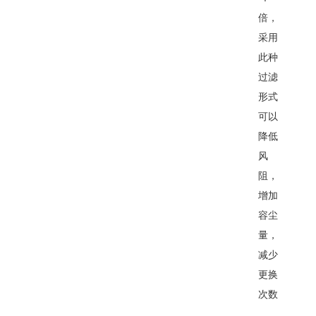
倍，
采用
此种
过滤
形式
可以
降低
风
阻，
增加
容尘
量，
减少
更换
次数