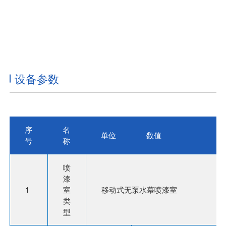
设备参数
序
名
单位
数值
号
称
喷
漆
1
室
移动式无泵水幕喷漆室
类
型